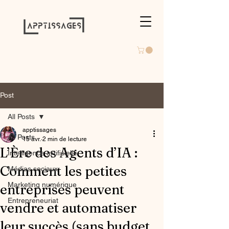
Post
All Posts
apptissages
All Posts
15 avr.
2 min de lecture
L’Ère des Agents d’IA :
Intelligence artificielle
Comment les petites
Médias sociaux
Marketing numérique
entreprises peuvent
Entrepreneuriat
vendre et automatiser
leur succès (sans budget