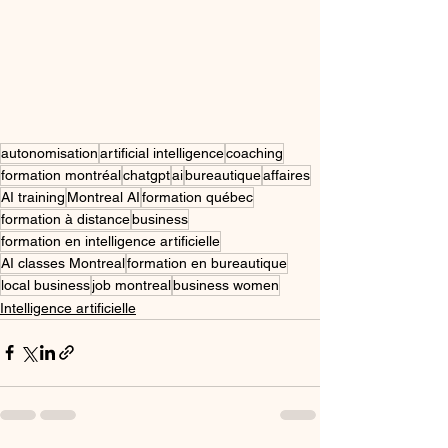
autonomisation
artificial intelligence
coaching
formation montréal
chatgpt
ai
bureautique
affaires
AI training
Montreal AI
formation québec
formation à distance
business
formation en intelligence artificielle
AI classes Montreal
formation en bureautique
local business
job montreal
business women
Intelligence artificielle