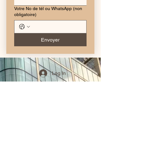
Votre No de tél ou WhatsApp (non
obligatoire)
Envoyer
Log In